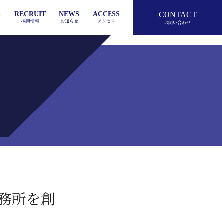
S
RECRUIT
NEWS
ACCESS
CONTACT
採用情報
お知らせ
アクセス
お問い合わせ
T
IPO
PAST RECORD
RECRUIT INFO
HISTORY
PROCESS
TAX
ACCOUNTING
PHILOSOPHY
PORTFOLIO
VOICE
ENTRY
針
株式上場
これまでの実績
ACT GROUPの歩み
事業承継プロセス
募集要項
税務
ステークホルダーの声
エントリーフォーム
事業承継実績
企業理念
会計
CES
OP MESSAGE
OUTSOURCING
VISUAL IDENTITY
LAW
代表メッセージ
アウトソーシング
ロゴに込める思い
法律
務所を創