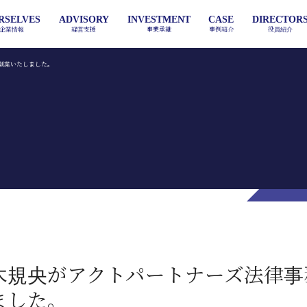
RSELVES
ADVISORY
INVESTMENT
CASE
DIRECTOR
企業情報
経営支援
事業承継
事例紹介
役員紹介
創業いたしました。
PLAN
VISION
M&A / FINANCE
COMMENT
ABOUT
CONCEP
事業計画
事業承継への想い
企業買収 / 資金調達
ACT GROUPについて
社員の声
事業承継方
PMI
HUMAN RESOUR
T
Post Merger Integration
人事労務
木規央がアクトパートナーズ法律事
ました。