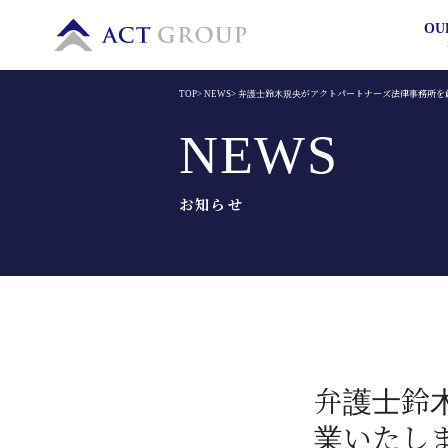
OU
TOP
>
NEWS
>
弁護士鈴木規央がアクトパートナーズ法律事務所を
NEWS
お知らせ
弁護士鈴
業いたし