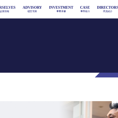
RSELVES
ADVISORY
INVESTMENT
CASE
DIRECTOR
企業情報
経営支援
事業承継
事例紹介
役員紹介
PLAN
VISION
M&A / FINANCE
COMMENT
ABOUT
CONCEP
事業計画
事業承継への想い
企業買収 / 資金調達
ACT GROUPについて
社員の声
事業承継方
PMI
HUMAN RESOUR
T
Post Merger Integration
人事労務