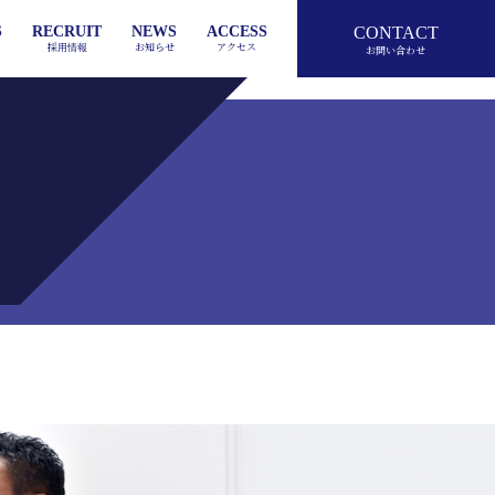
S
RECRUIT
NEWS
ACCESS
CONTACT
採用情報
お知らせ
アクセス
お問い合わせ
T
IPO
PAST RECORD
RECRUIT INFO
HISTORY
PROCESS
TAX
ACCOUNTING
PHILOSOPHY
PORTFOLIO
VOICE
ENTRY
針
株式上場
これまでの実績
ACT GROUPの歩み
事業承継プロセス
募集要項
税務
ステークホルダーの声
エントリーフォーム
事業承継実績
企業理念
会計
CES
OP MESSAGE
OUTSOURCING
VISUAL IDENTITY
LAW
代表メッセージ
アウトソーシング
ロゴに込める思い
法律