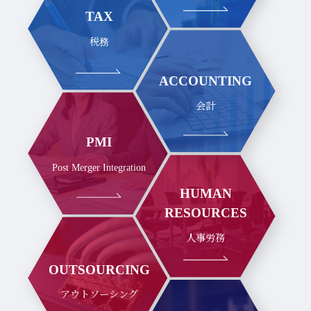
TAX
税務
ACCOUNTING
会計
PMI
Post Merger Integration
HUMAN
RESOURCES
人事労務
OUTSOURCING
アウトソーシング